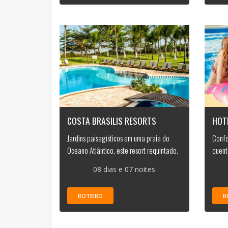
COSTA BRASILIS RESORTS
HOT
Jardins paisagísticos em uma praia do
Confo
Oceano Atlântico, este resort requintado.
quent
08 dias e 07 noites
ROTEIRO
R