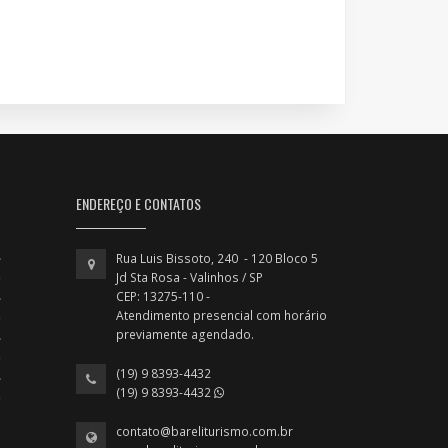
ENDEREÇO E CONTATOS
Rua Luis Bissoto, 240 - 120 Bloco 5
Jd Sta Rosa - Valinhos / SP
CEP: 13275-110 -
Atendimento presencial com horário
previamente agendado.
(19) 9 8393-4432
(19) 9 8393-4432
contato@bareliturismo.com.br