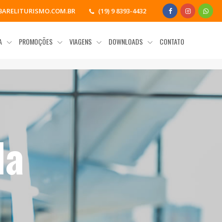
ARELITURISMO.COM.BR
(19) 9 8393-4432
IA
PROMOÇÕES
VIAGENS
DOWNLOADS
CONTATO
da