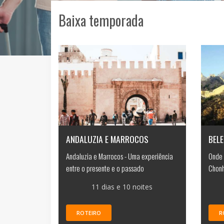
Baixa temporada
ANDALUZIA E MARROCOS
BELE
Andaluzia e Marrocos - Uma experiência
Onde 
entre o presente e o passado
Chonh
11 dias e 10 noites
ROTEIRO
R